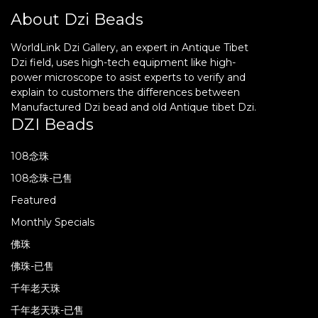
About Dzi Beads
WorldLink Dzi Gallery, an expert in Antique Tibet
Dzi field, uses high-tech equipment like high-
power microscope to asist experts to verify and
explain to customers the differences between
Manufactured Dzi bead and old Antique tibet Dzi.
DZI Beads
108念珠
108念珠-已售
Featured
Monthly Specials
佛珠
佛珠-已售
千年老天珠
千年老天珠-已售