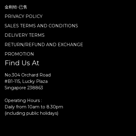
金刚铃-已售
PRIVACY POLICY
SALES TERMS AND CONDITIONS
DELIVERY TERMS
RETURN/REFUND AND EXCHANGE
PROMOTION
Find Us At
No.304 Orchard Road
#B1-115, Lucky Plaza
Singapore 238863
Operating Hours :
Daily from 10am to 8.30pm
(including public holidays)