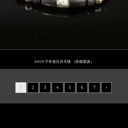
A005 千年老日月天珠 （价格面谈）
1
2
3
4
5
6
7